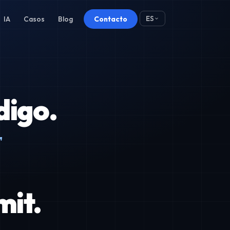
IA
Casos
Blog
Contacto
ES
digo.
r
mit.