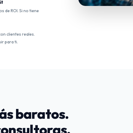
it
os de ROI. Si no tiene
on clientes reales.
r para ti.
ás baratos.
consultoras.