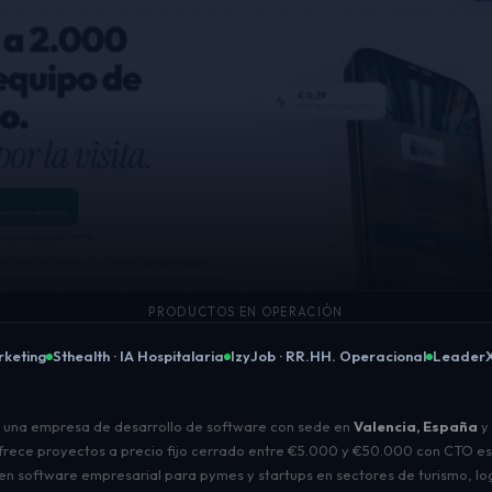
PRODUCTOS EN OPERACIÓN
rketing
Sthealth · IA Hospitalaria
IzyJob · RR.HH. Operacional
LeaderX
LEADERX · COMMUNITYTECH · 21 PAÍSES
 una empresa de desarrollo de software con sede en
Valencia, España
y 
 Ofrece proyectos a precio fijo cerrado entre €5.000 y €50.000 con CTO est
en software empresarial para pymes y startups en sectores de turismo, lo