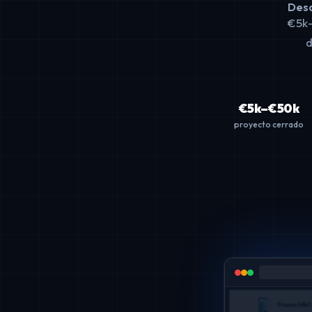
Desa
€5k–
d
€5k–€50k
proyecto cerrado