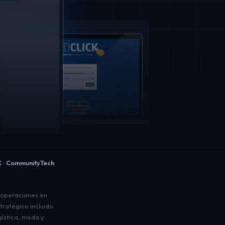
 · CommunityTech
operaciones en
ratégico incluido.
gística, moda y