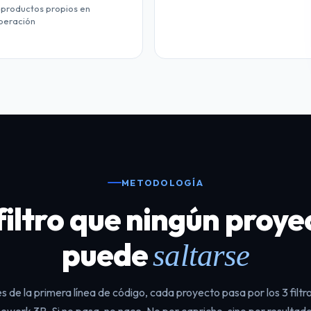
 productos propios en
peración
METODOLOGÍA
 filtro que ningún proye
puede
saltarse
s de la primera línea de código, cada proyecto pasa por los 3 filtro
work 3R. Si no pasa, no nace. No por capricho, sino por resultado