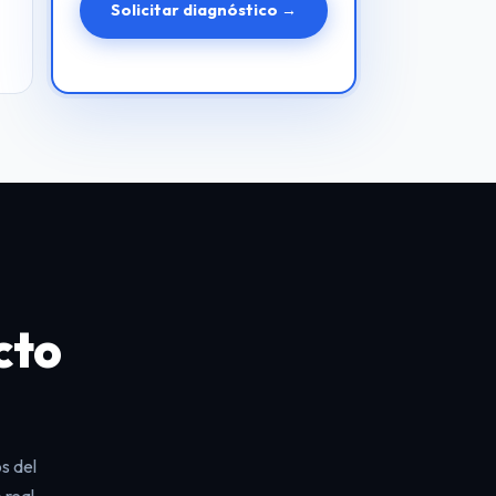
Solicitar diagnóstico →
cto
s del
 real.