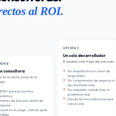
ectos al ROI.
OPCIÓN C
Un solo desarrollador
El eslabón más frágil del mercado
IÓN B
n consultora
Sin arquitectura ni visión de
largo plazo
r en la venta, junior en la
Sin comprensión de negocio ni
ega
de resultado real
Sin respaldo cuando hay un
150k+ para proyectos
problema real
edianos
Deuda técnica silenciosa que
 meses de proceso antes de
crece sola
mpezar
in piel en el juego, cobran igual
 fallan