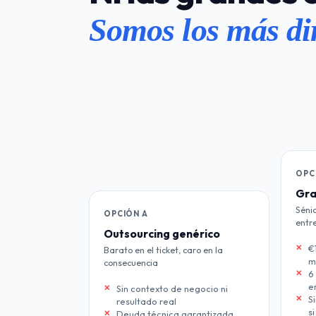
Somos los más dir
OPC
Gra
Sénio
OPCIÓN A
entr
Outsourcing genérico
€
Barato en el ticket, caro en la
m
consecuencia
6
e
Sin contexto de negocio ni
S
resultado real
si
Deuda técnica garantizada