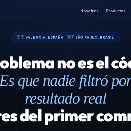
Nosotros
Productos
🇪🇸 VALENCIA, ESPAÑA
·
🇧🇷 SÃO PAULO, BRASIL
roblema no es el có
Es que nadie filtró po
resultado real
es del primer com