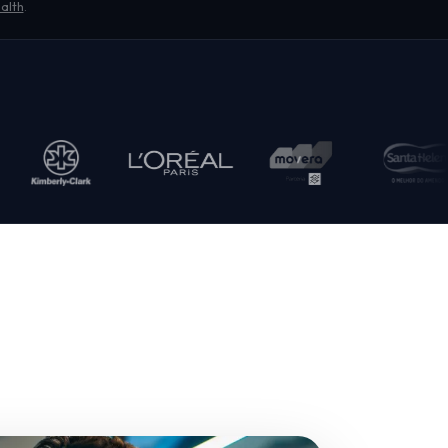
alth
.