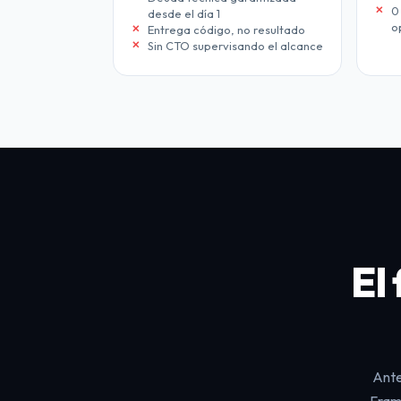
0
desde el día 1
o
Entrega código, no resultado
Sin CTO supervisando el alcance
El
Ante
Frame