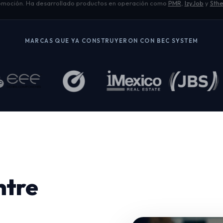
moción. Ha desarrollado productos en operación como
PMR
,
IzyJob
y
Sthe
MARCAS QUE YA CONSTRUYERON CON BEC SYSTEM
ntre