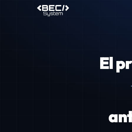
El p
ant