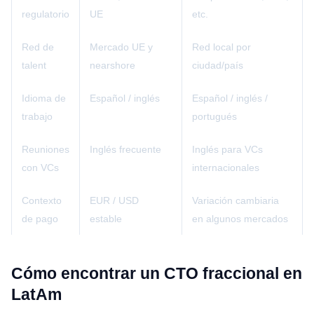
regulatorio
UE
etc.
Red de
Mercado UE y
Red local por
talent
nearshore
ciudad/país
Idioma de
Español / inglés
Español / inglés /
trabajo
portugués
Reuniones
Inglés frecuente
Inglés para VCs
con VCs
internacionales
Contexto
EUR / USD
Variación cambiaria
de pago
estable
en algunos mercados
Cómo encontrar un CTO fraccional en
LatAm