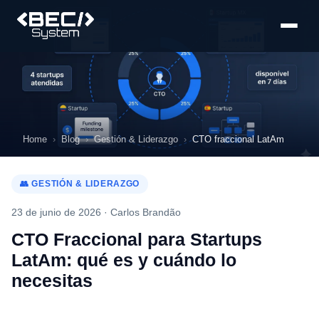
Home
Blog
Gestión & Liderazgo
CTO fraccional LatAm
👥 GESTIÓN & LIDERAZGO
23 de junio de 2026 ·
Carlos Brandão
CTO Fraccional para Startups
LatAm: qué es y cuándo lo
necesitas