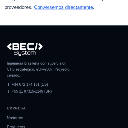
proveedores.
Conversemos directamente
.
Ingeniería brasileña con supervisión
CTO estratégico. €5k–€50k. Proyecto
cerrado.
📱 +34 672 174 191 (ES)
📱 +55 11 97315-2149 (BR)
EMPRESA
Nosotros
Productos