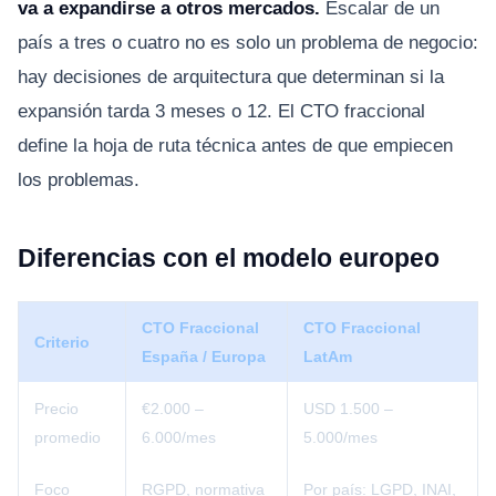
va a expandirse a otros mercados.
Escalar de un
país a tres o cuatro no es solo un problema de negocio:
hay decisiones de arquitectura que determinan si la
expansión tarda 3 meses o 12. El CTO fraccional
define la hoja de ruta técnica antes de que empiecen
los problemas.
Diferencias con el modelo europeo
CTO Fraccional
CTO Fraccional
Criterio
España / Europa
LatAm
Precio
€2.000 –
USD 1.500 –
promedio
6.000/mes
5.000/mes
Foco
RGPD, normativa
Por país: LGPD, INAI,