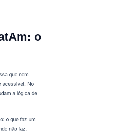
atAm: o
issa que nem
e acessível. No
udam a lógica de
lo: o que faz um
ndo não faz.