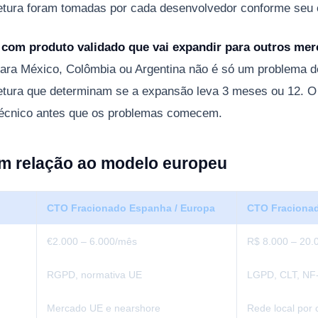
etura foram tomadas por cada desenvolvedor conforme seu c
a com produto validado que vai expandir para outros me
para México, Colômbia ou Argentina não é só um problema d
tetura que determinam se a expansão leva 3 meses ou 12. 
técnico antes que os problemas comecem.
em relação ao modelo europeu
CTO Fracionado Espanha / Europa
CTO Fracionad
€2.000 – 6.000/mês
R$ 8.000 – 20.
RGPD, normativa UE
LGPD, CLT, NF-
Mercado UE e nearshore
Rede local por 