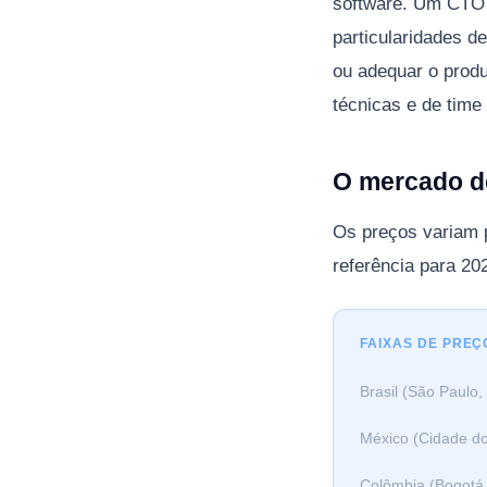
software. Um CTO 
particularidades de
ou adequar o prod
técnicas e de time
O mercado de
Os preços variam 
referência para 20
FAIXAS DE PREÇ
Brasil (São Paulo,
México (Cidade do
Colômbia (Bogotá,