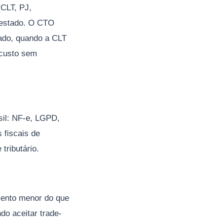
(CLT, PJ,
o estado. O CTO
uado, quando a CLT
 custo sem
sil: NF-e, LGPD,
 fiscais de
tributário.
mento menor do que
do aceitar trade-