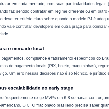
ratar em cada mercado, com suas particularidades legais 
ando faz sentido contratar em regime diferente ou em outr
iro deve ter critério claro sobre quando o modelo PJ é adeq
ando vale contratar developers em outra praça para otimizar
dade.
para o mercado local
, pagamentos, compliance e faturamento específicos do Bra
ios de pagamento locais (PIX, boleto, maquininhas), regras
iço. Um erro nessas decisões não é só técnico, é jurídico e 
us escalabilidade no early stage
eiro frequentemente exige MVPs em 6-8 semanas com orça
-americano. O CTO fracionado brasileiro precisa saber quan