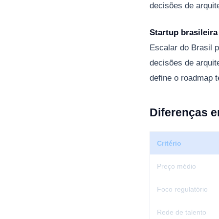
decisões de arquit
Startup brasileir
Escalar do Brasil 
decisões de arqui
define o roadmap 
Diferenças 
Critério
Preço médio
Foco regulatório
Rede de talento