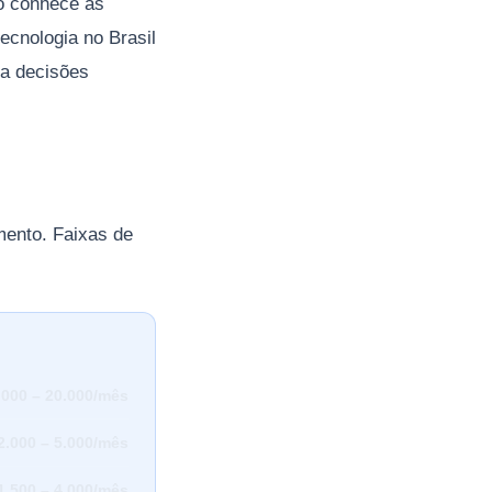
o conhece as
tecnologia no Brasil
ta decisões
mento. Faixas de
.000 – 20.000/mês
2.000 – 5.000/mês
1.500 – 4.000/mês