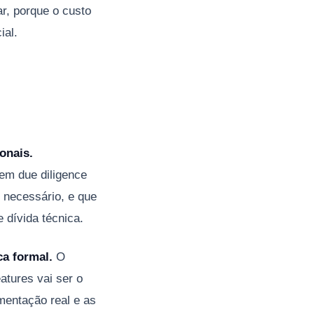
ar, porque o custo
ial.
onais.
em due diligence
 necessário, e que
 dívida técnica.
ca formal.
O
atures vai ser o
umentação real e as