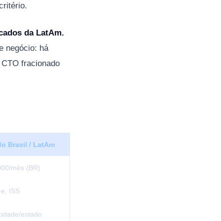
ritério.
rcados da LatAm.
e negócio: há
O CTO fracionado
o Brasil / LatAm
000/mês (BR)
e, ISS
cidade/estado