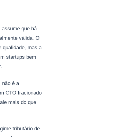
s assume que há
talmente válida. O
e qualidade, mas a
em startups bem
.
l não é a
 Um CTO fracionado
ale mais do que
gime tributário de