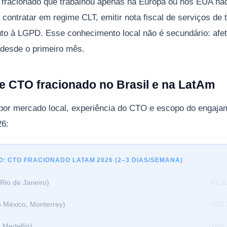
fracionado que trabalhou apenas na Europa ou nos EUA nã
 contratar em regime CLT, emitir nota fiscal de serviços de 
uto à LGPD. Esse conhecimento local não é secundário: afe
 desde o primeiro mês.
 CTO fracionado no Brasil e na LatAm
por mercado local, experiência do CTO e escopo do engaja
26:
O: CTO FRACIONADO LATAM 2026 (2–3 DIAS/SEMANA)
 Rio de Janeiro)
R$ 8
 México, Monterrey)
USD 
 Medellín)
USD 